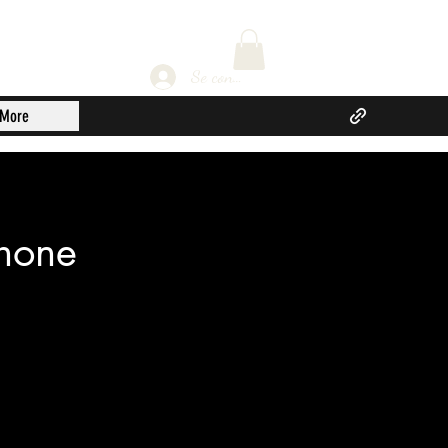
Se connecter
More
hone