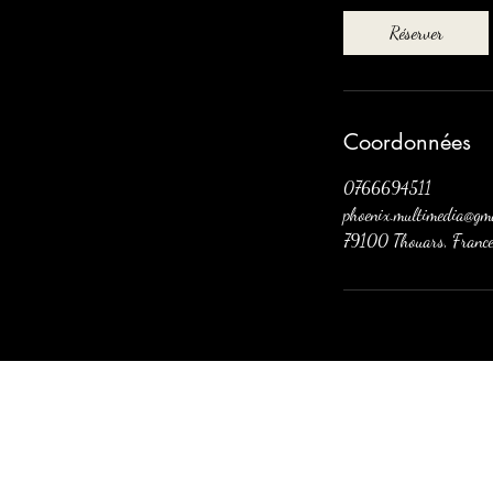
i
Réserver
n
Coordonnées
0766694511
phoenix.multimedia@gma
79100 Thouars, Franc