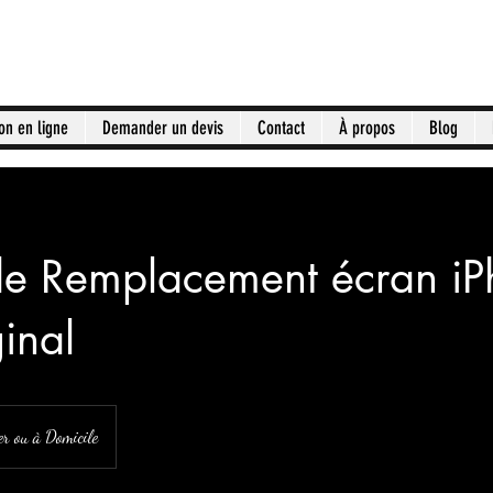
on en ligne
Demander un devis
Contact
À propos
Blog
de Remplacement écran iP
inal
er ou à Domicile