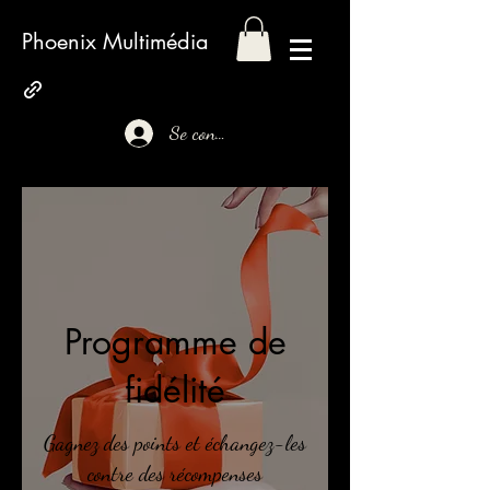
Phoenix Multimédia
Se connecter
Programme de
fidélité
Gagnez des points et échangez-les
contre des récompenses