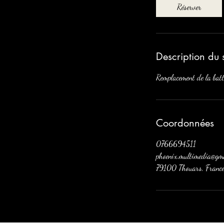
Réserver
Description du 
Remplacement de la bat
Coordonnées
0766694511
phoenix.multimedia@gma
79100 Thouars, Franc