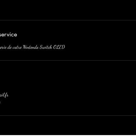
service
terie de votre Nintendo Switch OLED
il.fr
e