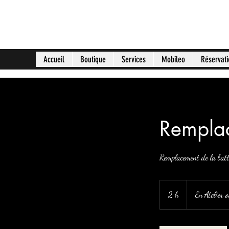
Phoenix Multimédia
Accueil
Boutique
Services
Mobileo
Réservati
Remplac
Remplacement de la bat
2 h
2
En Atelier 
h