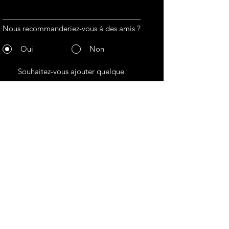
Nous recommanderiez-vous à des amis ?
Oui
Non
Envoyer
Phoenix Multimédia